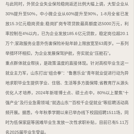
与此同时，外贸企业失业保险稳岗返还比例大幅上调，大型企业从
30%提升至50%，中小微企业从60%提升至90%，1-8月全省已发
放15.3亿元稳岗资金;稳岗扩岗专项贷款最高额度达5000万元，利
率控制在4%以内，已为企业发放185.6亿元贷款，稳定岗位超20.1
万个;家政服务业意外伤害保险补贴年龄上限放宽至63周岁。一系列
举措环环相扣，为企业发展保驾护航，夯实就业“压舱石”。
重点群体就业帮扶，是政策温度的直接体现。针对高校毕业生这一
就业主力军，山东打出“组合拳”：“鲁惠乐业”青年就业促进行动为异
地求职毕业生提供学业、住宿、生活等多方面保障;省教育厅从源头
优化人才培养，2024年新增博士点、硕士点中，80%以上聚焦“十
强产业”及行业急需领域;“就选山东”“百校千企促就业”等招聘活动高
频开展。据悉，今年秋季学期以来已举办线下校园招聘1511场，同
时为低保家庭等困难毕业生发放一次性求职补贴，目前已有5.11万
名2025届毕业生受益。